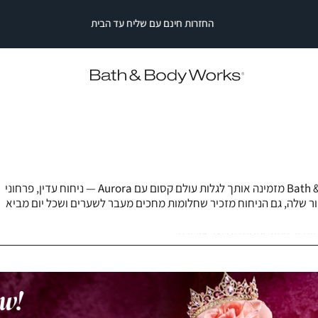
החזרות חינם עם שליח עד הבית
|
|
החזרות
חינם
החזרות
החזרות
עם
חינם
חינם
עם
עם
שליח
עד
שליח
שליח
עד
עד
הבית
הבית
הבית
|
|
סייל
סייל
סטריפ
סטריפ
עליון
עליון
(2)
(2)
קולקציית Disney Princess Collection של Bath & Body Works מזמינה אותך לגלות עולם קסום עם Aurora — ניחוח עדין, פרחוני
ור שלה, גם הניחוח מזכיר שחלומות מחכים מעבר לשערים ושכל יום מביא
תוח. שילוב של עלי ורדים רכים, חלומות עץ סנדל מתוק ואבק פיות מנצנ
עדין, הטוב והחולמני של אורורה.