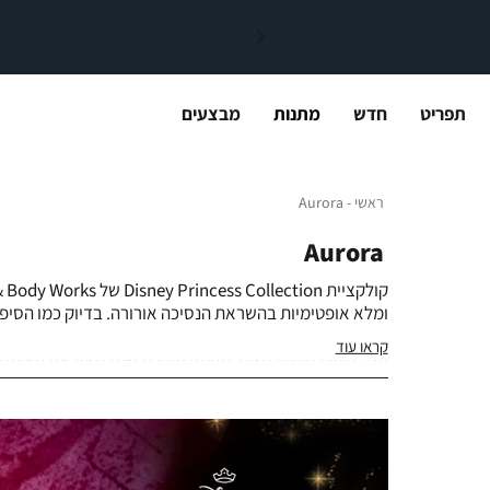
תפריט
חדש
מתנות
מבצעים
ראשי
Aurora
ראשי
Aurora
Aurora
ומלא אופטימיות בהשראת הנסיכה אורורה. בדיוק כמו הסיפ
איתו הרפתקאות חדשות וחברויות חדשות, כששומרים על לב פ
קראו עוד
יוצר חוויית טיפוח נשית, נעימה וזוהרת שמבטאת את האופי ה
|
באנר
קטגוריה