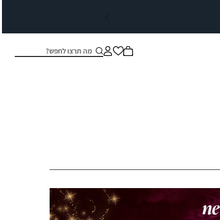
חיפוש
סגור
ץ