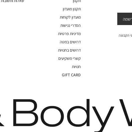
תקנון
שאלות ותשובות
Works
תקנון מועדון
מועדון לקוחות
שמה
הסדרי נגישות
מדיניות פרטיות
י הקבוצה
דרושים במטה
דרושים בחנויות
קשרי משקיעים
חנויות
GIFT CARD