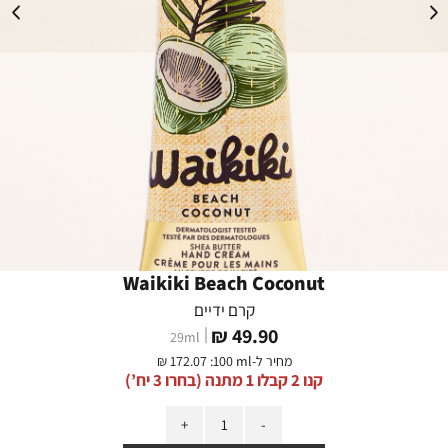
Waikiki Beach Coconut
קרם ידיים
מחיר
49.90 ₪
29
ml
מוצר
מחיר ל-
:100 ml
172.07 ₪
קנו 2 קבלו 1 מתנה (בחרו 3 יח’)
כמות