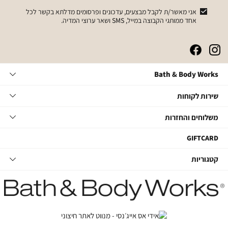
אני מאשר/ת לקבל מבצעים, עדכונים ופרסומים מדלתא בקשר לכל
אחד ממותגי הקבוצה במייל, SMS ושאר ערוצי המדיה.
|
|
|
|
באנר
באנר
באנר
באנר
אייקונים
אייקונים
אייקונים
אייקונים
Bath
Bath & Body Works
סושיאל
סושיאל
סושיאל
סושיאל
&
(262)
(262)
(262)
(262)
Body
שירות
אודות
שירות לקוחות
Works
לקוחות
תקנון
משלוחים
צור קשר
משלוחים והחזרות
תקנון מועדון
והחזרות
שאלות ותשובות
מועדון לקוחות
משלוחים
GIFTCARD
הסדרי נגישות
החלפות והחזרות
קטגוריות
קטגוריות
מדיניות פרטיות
ביטול עסקה
טיפוח גוף
דרושים במטה
מעקב משלוחים
סבוני ידיים
דרושים בחנויות
החזרות עם שליח
נרות ובישום הבית
קשרי משקיעים
טיפוח לגבר
חנויות