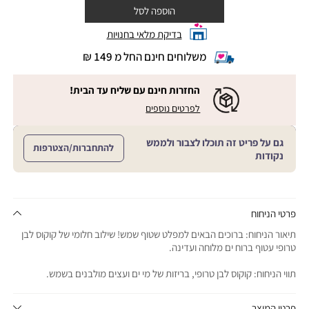
הוספה לסל
בדיקת מלאי בחנויות
משלוחים חינם החל מ 149 ₪
|
משלוחים
חינם
החזרות חינם עם שליח עד הבית!
החל
|
|
לפרטים נוספים
מ
החזרות
החזרות
חינם
149
חינם
עם
₪
גם על פריט זה תוכלו לצבור ולממש
שליח
עם
להתחברות/הצטרפות
עד
|
נקודות
שליח
הבית!
cart
|
עד
product
sales
הבית!
page
support
|
sale
support
(18)
product
פרטי הניחוח
(16)
page
תיאור הניחוח: ברוכים הבאים למפלט שטוף שמש! שילוב חלומי של קוקוס לבן
sale
טרופי עטוף ברוח ים מלוחה ועדינה.
support
(16)
תווי הניחוח: קוקוס לבן טרופי, בריזות של מי ים ועצים מולבנים בשמש.
פרטי המוצר