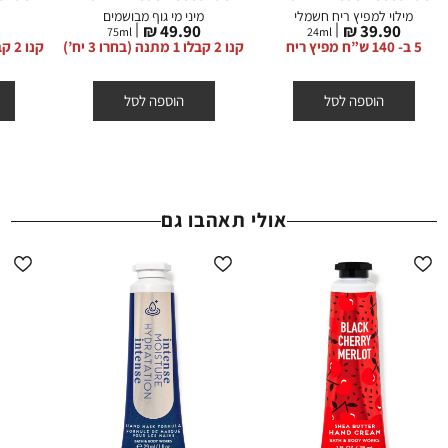
הצטרפות, דמי משלוח וגיפטקארד.
מילוי למפיץ ריח חשמלי
מיני מי גוף מבושמים
מחיר
מחיר
49.90 ₪
39.90 ₪
ההנחות תקפות באתר החברה על המוצרים המשתתפים בלבד, המסומנים
75
ml
24
ml
מוצר
מוצר
5 ב- 140 ש”ח מפיץ ריח
קנו 2 קבלו 1 מתנה (בחרו 3 יח’)
קנו 2 קבלו 1 מתנה (בחרו 3 יח’)
באתר באותה תווית (סטמפת) הנחה.
הוספה לסל
הוספה לסל
אולי תאהבו גם