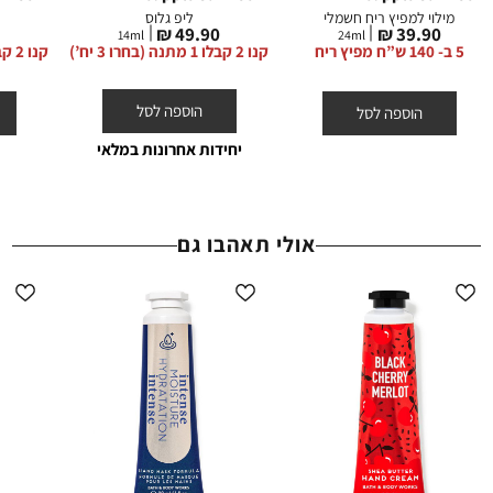
הצטרפות, דמי משלוח וגיפטקארד.
מילוי למפיץ ריח חשמלי
ליפ גלוס
מחיר
מחיר
49.90 ₪
39.90 ₪
ההנחות תקפות באתר החברה על המוצרים המשתתפים בלבד, המסומנים
14
ml
24
ml
מוצר
מוצר
5 ב- 140 ש”ח מפיץ ריח
קנו 2 קבלו 1 מתנה (בחרו 3 יח’)
קנו 2 קבלו 1 מתנה (בחרו 3 יח’)
באתר באותה תווית (סטמפת) הנחה.
הוספה לסל
הוספה לסל
יחידות אחרונות במלאי
אולי תאהבו גם