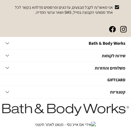
אני מאשר/ת לקבל מבצעים, עדכונים ופרסומים מדלתא בקשר לכל
אחד ממותגי הקבוצה במייל, SMS ושאר ערוצי המדיה.
|
|
|
|
באנר
באנר
באנר
באנר
אייקונים
אייקונים
אייקונים
אייקונים
Bath
Bath & Body Works
סושיאל
סושיאל
סושיאל
סושיאל
&
(262)
(262)
(262)
(262)
Body
שירות
אודות
שירות לקוחות
Works
לקוחות
תקנון
משלוחים
צור קשר
משלוחים והחזרות
תקנון מועדון
והחזרות
שאלות ותשובות
מועדון לקוחות
משלוחים
GIFTCARD
הסדרי נגישות
החלפות והחזרות
קטגוריות
קטגוריות
מדיניות פרטיות
ביטול עסקה
טיפוח גוף
דרושים במטה
מעקב משלוחים
סבוני ידיים
דרושים בחנויות
החזרות עם שליח
נרות ובישום הבית
קשרי משקיעים
טיפוח לגבר
חנויות