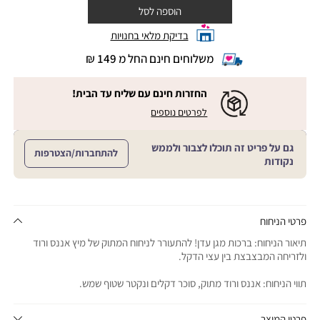
הוספה לסל
בדיקת מלאי בחנויות
משלוחים חינם החל מ 149 ₪
|
משלוחים
חינם
החזרות חינם עם שליח עד הבית!
החל
|
|
לפרטים נוספים
מ
החזרות
החזרות
חינם
149
חינם
עם
₪
גם על פריט זה תוכלו לצבור ולממש
שליח
עם
להתחברות/הצטרפות
עד
|
נקודות
שליח
הבית!
cart
|
עד
product
sales
הבית!
page
support
|
sale
support
(18)
product
פרטי הניחוח
(16)
page
תיאור הניחוח: ברכות מגן עדן! להתעורר לניחוח המתוק של מיץ אננס ורוד
sale
ולזריחה המבצבצת בין עצי הדקל.
support
(16)
תווי הניחוח: אננס ורוד מתוק, סוכר דקלים ונקטר שטוף שמש.
פרטי המוצר