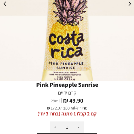
Pink Pineapple Sunrise
קרם ידיים
מחיר
49.90 ₪
29
ml
מוצר
מחיר ל-
:100 ml
172.07 ₪
קנו 2 קבלו 1 מתנה (בחרו 3 יח’)
כמות