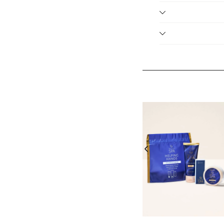
Tr
ר אותו בקלות באתר
ל הזול מביניהם. יש
בטופס ההחזרות ושליח
שתתפים בלבד, ללא כפל
).
תתפים בלבד, ללא
ליח פעם אחת בלבד בכל
 הפריטים המשתתפים
- יש לבחור 2 יחידות מהמגוון. על
ת, עד גמר המלאי.
טים המשתתפים בלבד,
ם המשתתפים בלבד,
על המגוון שבמבצע, ללא כפל מבצעים, עד גמר המלאי, מינ' 50,000 יח'
יה זו.
נחת קופון אינה חלה על
 המשתתפים בלבד,
נחה.