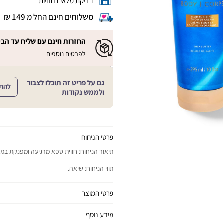
בדיקת מלאי בחנויות
משלוחים חינם החל מ 149 ₪
|
משלוחים
חינם
החזרות חינם עם שליח עד הבי
החל
|
|
לפרטים נוספים
מ
החזרות
החזרות
חינם
149
חינם
עם
₪
שליח
עם
גם על פריט זה תוכלו לצבור
עד
להת
|
שליח
ולממש נקודות
הבית!
cart
|
עד
product
sales
הבית!
page
support
|
sale
support
(18)
product
(16)
page
פרטי הניחוח
sale
תיאור הניחוח: חווית ספא מרגיעה ומפנקת במי
support
(16)
תווי הניחוח: שיאה.
פרטי המוצר
יתרונות המוצר: מעניק קצף עשיר וקטיפתי ולח
מידע נוסף
שטיפה אחת.