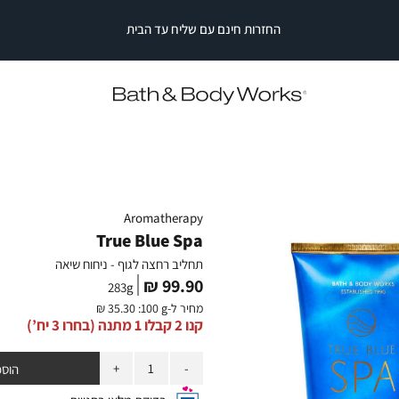
החזרות חינם עם שליח עד הבית
|
|
החזרות
חינם
החזרות
החזרות
עם
חינם
חינם
עם
עם
שליח
עד
שליח
שליח
עד
עד
הבית
הבית
הבית
|
|
ב רחצה לגוף - ניחוח שיאה
סייל
סייל
סטריפ
סטריפ
עליון
עליון
(2)
(2)
Aromatherapy
True Blue Spa
תחליב רחצה לגוף - ניחוח שיאה
מחיר
99.90 ₪
283
g
מוצר
מחיר ל-
:100 g
35.30 ₪
קנו 2 קבלו 1 מתנה (בחרו 3 יח’)
כמות
הוספ