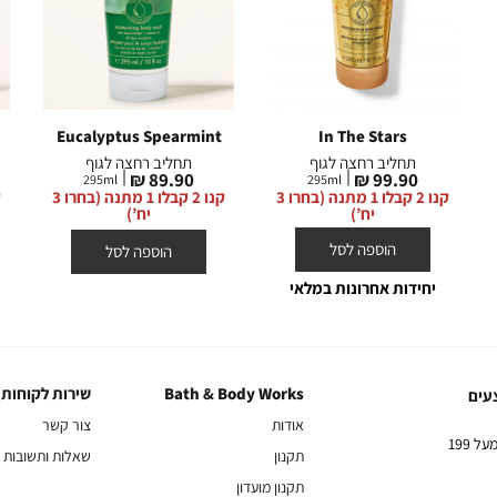
Eucalyptus Spearmint
In The Stars
תחליב רחצה לגוף
תחליב רחצה לגוף
מחיר
מחיר
89.90 ₪
99.90 ₪
295
ml
295
ml
מוצר
מוצר
קנו 2 קבלו 1 מתנה (בחרו 3
קנו 2 קבלו 1 מתנה (בחרו 3
יח’)
יח’)
הוספה לסל
הוספה לסל
יחידות אחרונות במלאי
Bath & Body Works
שירות לקוחות
Bath
שירות
עים
&
לקוחות
אודות
צור קשר
Body
10% הנחה על הקניה הראשונה באתר בהרשמה לניוזלטר שלנו בקניה מעל 199
תקנון
שאלות ותשובות
Works
תקנון מועדון