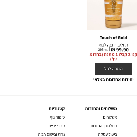
erry
Champagne Toast
Touch of Gold
תחליב רחצה לגוף
תחליב רחצה לגוף
תחל
מחיר
מחיר
99.90 ₪
99.90 ₪
295
ml
295
ml
מחי
0 ₪
מוצר
מוצר
קנו 2 קבלו 1 מתנה (בחרו 3
קנו 2 קבלו 1 מתנה (בחרו 3
מוצ
יח’)
יח’)
הוספה לסל
הוספה לסל
יחידות אחרונות במלאי
משלוחים והחזרות
קטגוריות
משלוחים
קטגוריות
והחזרות
משלוחים
טיפוח גוף
החלפות והחזרות
סבוני ידיים
ביטול עסקה
נרות ובישום הבית