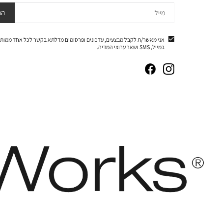
מייל
הר
אני מאשר/ת לקבל מבצעים, עדכונים ופרסומים מדלתא בקשר לכל אחד ממותג
במייל, SMS ושאר ערוצי המדיה.
|
|
|
|
באנר
באנר
באנר
באנר
אייקונים
אייקונים
אייקונים
אייקונים
סושיאל
סושיאל
סושיאל
סושיאל
(262)
(262)
(262)
(262)