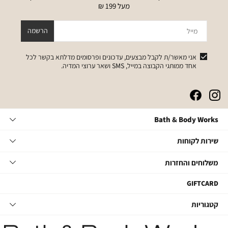
מעל 199 ₪
מייל
הרשמה
אני מאשר/ת לקבל מבצעים, עדכונים ופרסומים מדלתא בקשר לכל
אחד ממותגי הקבוצה במייל, SMS ושאר ערוצי המדיה.
|
|
|
|
באנר
באנר
באנר
באנר
אייקונים
אייקונים
אייקונים
אייקונים
Bath
Bath & Body Works
סושיאל
סושיאל
סושיאל
סושיאל
&
(262)
(262)
(262)
(262)
Body
שירות
אודות
שירות לקוחות
Works
לקוחות
תקנון
משלוחים
צור קשר
משלוחים והחזרות
תקנון מועדון
והחזרות
שאלות ותשובות
מועדון לקוחות
משלוחים
GIFTCARD
הסדרי נגישות
החלפות והחזרות
קטגוריות
קטגוריות
מדיניות פרטיות
ביטול עסקה
טיפוח גוף
דרושים במטה
מעקב משלוחים