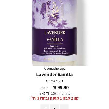
Aromatherapy
Lavender Vanilla
קצף אמבט
מחיר
99.90 ₪
245
ml
מוצר
מחיר ל-
:100 ml
40.78 ₪
קנו 2 קבלו 1 מתנה (בחרו 3 יח’)
כמות