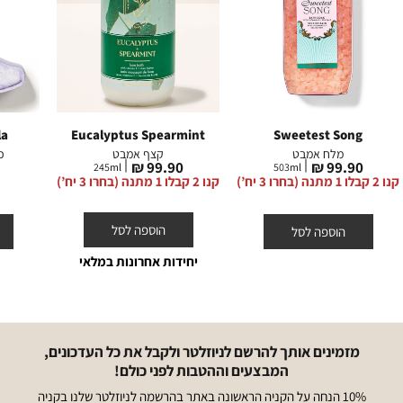
la
Eucalyptus Spearmint
Sweetest Song
מלח אמבט
קצף אמבט
כ
מחיר
מחיר
99.90 ₪
99.90 ₪
245
ml
503
ml
מוצר
מוצר
קנו 2 קבלו 1 מתנה (בחרו 3 יח’)
קנו 2 קבלו 1 מתנה (בחרו 3 יח’)
הוספה לסל
הוספה לסל
יחידות אחרונות במלאי
מזמינים אותך להרשם לניוזלטר ולקבל את כל העדכונים,
המבצעים וההטבות לפני כולם!
10% הנחה על הקניה הראשונה באתר בהרשמה לניוזלטר שלנו בקניה