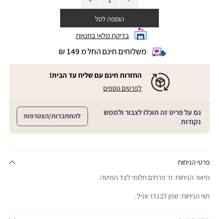
הוספה לסל
בדיקת מלאי בחנויות
משלוחים חינם החל מ 149 ₪
|
משלוחים
חינם
החזרות חינם עם שליח עד הבית!
החל
|
|
לפרטים נוספים
מ
החזרות
החזרות
חינם
149
חינם
עם
₪
גם על פריט זה תוכלו לצבור ולממש
שליח
עם
להתחברות/הצטרפות
עד
|
נקודות
שליח
הבית!
cart
|
עד
product
sales
הבית!
page
support
|
sale
support
(18)
product
פרטי הניחוח
(16)
page
תיאור הניחוח: זר פרחים חלומי לצד המיטה.
sale
support
תווי הניחוח: שמן לבנדר ווניל.
(16)