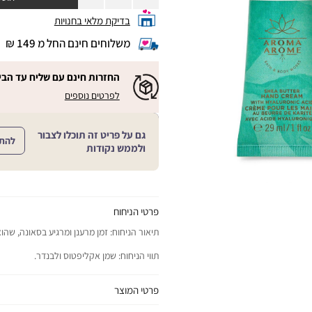
בדיקת מלאי בחנויות
משלוחים חינם החל מ 149 ₪
|
משלוחים
חינם
החזרות חינם עם שליח עד הבי
החל
|
|
לפרטים נוספים
מ
החזרות
החזרות
חינם
149
חינם
עם
₪
שליח
עם
גם על פריט זה תוכלו לצבור
עד
להת
|
שליח
ולממש נקודות
הבית!
cart
|
עד
product
sales
הבית!
page
support
|
sale
support
(18)
product
(16)
page
פרטי הניחוח
sale
תיאור הניחוח: זמן מרענן ומרגיע בסאונה, שהו
support
(16)
תווי הניחוח: שמן אקליפטוס ולבנדר.
פרטי המוצר
יתרונות המוצר: מעניק לידיים לחות ורכות.