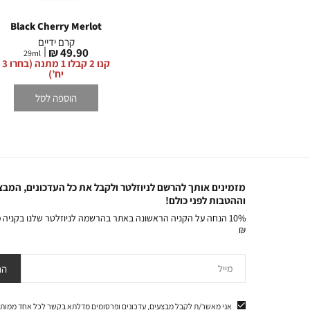
Black Cherry Merlot
Pink Pineapple Sunrise
Blac
קרם ידיים
קרם ידיים
מחיר
מחיר
49.90 ₪
49.90 ₪
29
ml
29
ml
2
מוצר
מוצר
קנו 2 קבלו 1 מתנה (בחרו 3
קנו 2 קבלו 1 מתנה (בחרו 3
קנו 2 קבלו 1 מתנה (בחרו 3
יח’)
יח’)
הוספה לסל
הוספה לסל
מזמינים אותך להרשם לניוזלטר ולקבל את כל העדכונים, המבצ
וההטבות לפני כולם!
₪
מייל
הר
אני מאשר/ת לקבל מבצעים, עדכונים ופרסומים מדלתא בקשר לכל אחד ממותג