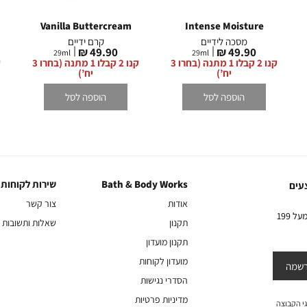
המסומנים באתר באותה תווית (סטמפת) ה
Vanilla Buttercream
Intense Moisture
מסכה לידיים
קרם ידיים
מחיר
מחיר
49.90 ₪
49.90 ₪
29
ml
29
ml
מוצר
מוצר
קנו 2 קבלו 1 מתנה (בחרו 3
קנו 2 קבלו 1 מתנה (בחרו 3
יח’)
יח’)
הוספה לסל
הוספה לסל
Bath & Body Works
שירות לקוחות
Bath
שירות
עים
&
לקוחות
אודות
צור קשר
Body
10% הנחה על הקניה הראשונה באתר בהרשמה לניוזלטר שלנו בקניה מעל 199
תקנון
שאלות ותשובות
Works
תקנון מועדון
מועדון לקוחות
שמה
הסדרי נגישות
מדיניות פרטיות
י הקבוצה