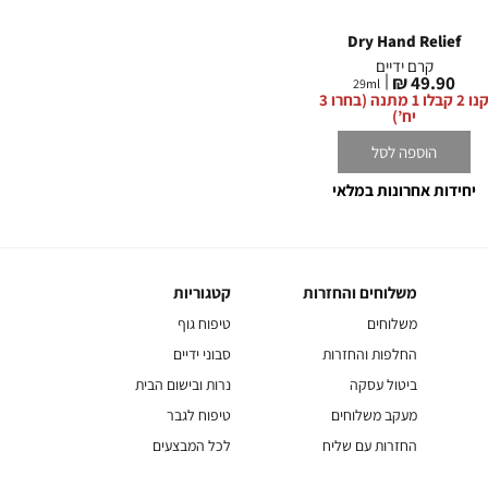
נחה.
pa
Water Ultra Hydration
Dry Hand Relief
With Hyaluronic Acid
קרם ידיים
פילינג 
קרם ידיים
מחיר
מח
0 ₪
49.90 ₪
29
ml
מחיר
49.90 ₪
29
ml
מוצר
מו
קנו 2 קבלו 1 מתנה (בחרו 3
מוצר
קנו 2 קבלו 1 מתנה (בחרו 3
יח’)
יח’)
הוספה לסל
הוספה לסל
יחידות אחרונות במלאי
משלוחים והחזרות
קטגוריות
משלוחים
קטגוריות
והחזרות
משלוחים
טיפוח גוף
החלפות והחזרות
סבוני ידיים
ביטול עסקה
נרות ובישום הבית
מעקב משלוחים
טיפוח לגבר
החזרות עם שליח
לכל המבצעים