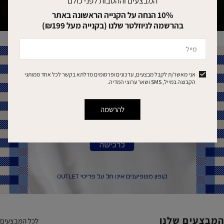
המבצעים וההטבות לפני כולם
10% הנחה על הקנייה הראשונה באתר
טיפוח
נרות
בהרשמה לניוזלטר שלנו (בקנייה מעל ₪199)
מייל
|
אנר
באנר
אוטלט
אאוטלט
אני מאשר/ת לקבל מבצעים, עדכונים ופרסומים מדלתא בקשר לכל אחד ממותגי
אשי
ראשי
הקבוצה במייל, SMS ושאר ערוצי המדיה.
(265)
(26
להרשמה
המבצעים שלנו
לכל המבצעים