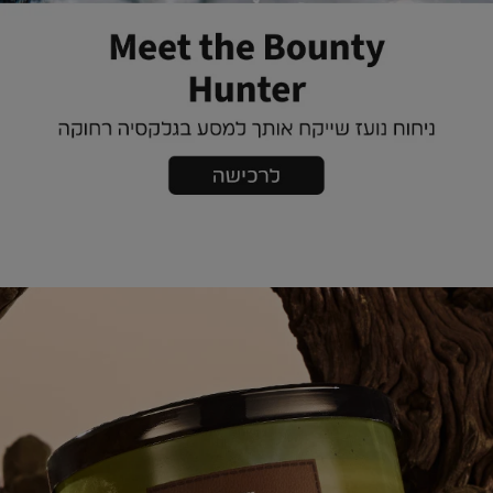
|
אנר
באנר
לחמת
מלחמת
כוכבים
הכוכבים
רוגו
גרוגו
(435)
(43