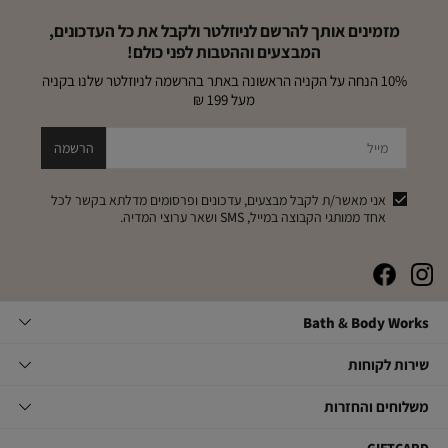
מזמינים אותך להרשם לניוזלטר ולקבל את כל העדכונים,
המבצעים וההטבות לפני כולם!
10% הנחה על הקניה הראשונה באתר בהרשמה לניוזלטר שלנו בקניה
מעל 199 ₪
מייל
הרשמה
אני מאשר/ת לקבל מבצעים, עדכונים ופרסומים מדלתא בקשר לכל
אחד ממותגי הקבוצה במייל, SMS ושאר ערוצי המדיה.
|
|
|
|
באנר
באנר
באנר
באנר
אייקונים
אייקונים
אייקונים
אייקונים
Bath
Bath & Body Works
סושיאל
סושיאל
סושיאל
סושיאל
&
(262)
(262)
(262)
(262)
Body
שירות
אודות
שירות לקוחות
Works
לקוחות
תקנון
משלוחים
צור קשר
משלוחים והחזרות
תקנון מועדון
והחזרות
שאלות ותשובות
מועדון לקוחות
משלוחים
GIFTCARD