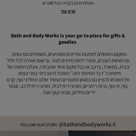
הבית
this
(8)
משלוח חינם בקנייה מעל 149 ₪
משלוח
this
(8)
|
way
way
מהיר
|
קרא עוד
more
(8)
(8)
עד
משלוח
good
מהיר
הבית
things,
עד
|
הבית
this
more
|
Bath and Body Works is your go-to place for gifts &
way
good
more
(8)
goodies
good
things,
things,
this
this
המקום המושלם למתנות ופריטים מפתיעים, משמחים ומרגשים.
way
way
מניחוחות רעננים, מוצרי לחות מזינים לעור, ובישום אווירה לכל חלל
(8)
(8)
בבית, במשרד, ברכב או בכל מקום אחר שתבחרו, אצלנו החוויה של
חיפוש ה״דבר המיוחד הזה״ הופכת לרגע כיפי בפני עצמו.
אל תשכחו להציץ גם במגוון המוצרים העשיר שלנו: תחליבי גוף, קרם
גוף, מי גוף, נרות ריחניים, מפיצי ריח לבית, מפיצי ריח לרכב, סבוני
ידיים נוזליים, סבוני קצף ועוד.
@bathandbodyworks.il
FOLLOW OUR STORY