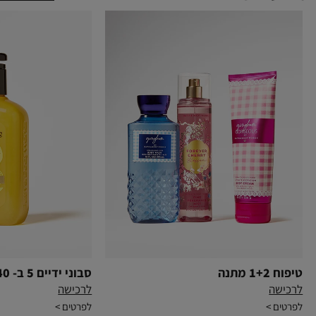
|
טיפוח
1+2
מתנה
|
top
offers
-
טיפוח 1+2 מתנה
סבוני ידיים 5 ב- 140 ₪
new
|
|
לרכישה
לרכישה
(339)
טיפוח
סבוני
|
|
לפרטים >
לפרטים >
1+2
ידיים