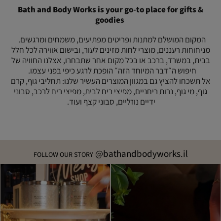
this
more
|
Bath and Body Works is your go-to place for gifts &
way
good
more
(8)
goodies
good
things,
things,
this
this
המקום המושלם למתנות ופריטים מפתיעים, משמחים ומרגשים.
way
way
מניחוחות רעננים, מוצרי לחות מזינים לעור, ובישום אווירה לכל חלל
(8)
(8)
בבית, במשרד, ברכב או בכל מקום אחר שתבחרו, אצלנו החוויה של
חיפוש ה״דבר המיוחד הזה״ הופכת לרגע כיפי בפני עצמו.
אל תשכחו להציץ גם במגוון המוצרים העשיר שלנו: תחליבי גוף, קרם
גוף, מי גוף, נרות ריחניים, מפיצי ריח לבית, מפיצי ריח לרכב, סבוני
ידיים נוזליים, סבוני קצף ועוד.
@bathandbodyworks.il
FOLLOW OUR STORY