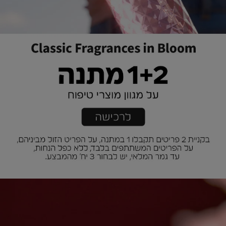
|
אנר
באנר
אשי
ראשי
רות
נרות
דש
חדש