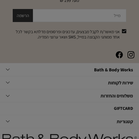
מעל 199 ₪
מייל
הרשמה
אני מאשר/ת לקבל מבצעים, עדכונים ופרסומים מדלתא בקשר לכל
אחד ממותגי הקבוצה במייל, SMS ושאר ערוצי המדיה.
|
|
|
|
באנר
באנר
באנר
באנר
אייקונים
אייקונים
אייקונים
אייקונים
Bath
Bath & Body Works
סושיאל
סושיאל
סושיאל
סושיאל
&
(262)
(262)
(262)
(262)
Body
שירות
אודות
שירות לקוחות
Works
לקוחות
תקנון
משלוחים
צור קשר
משלוחים והחזרות
תקנון מועדון
והחזרות
שאלות ותשובות
מועדון לקוחות
משלוחים
GIFTCARD
הסדרי נגישות
החלפות והחזרות
קטגוריות
קטגוריות
מדיניות פרטיות
ביטול עסקה
טיפוח גוף
דרושים במטה
מעקב משלוחים