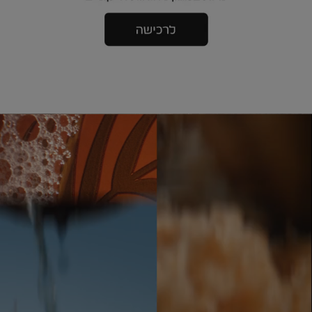
|
אנר
באנר
בוני
סבוני
דיים
ידיים
5
ב
140
14
ח
שח
(190)
(19