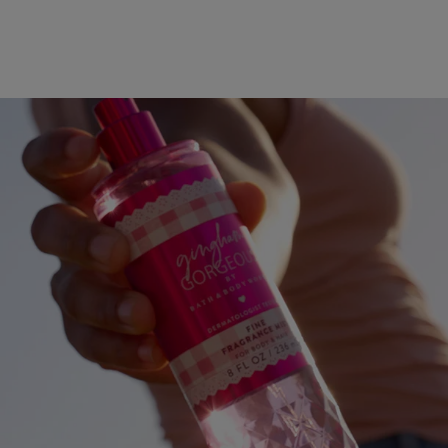
|
יפוח
טיפוח
1+2
1+
'פניז
ג'פניז
(91)
(91