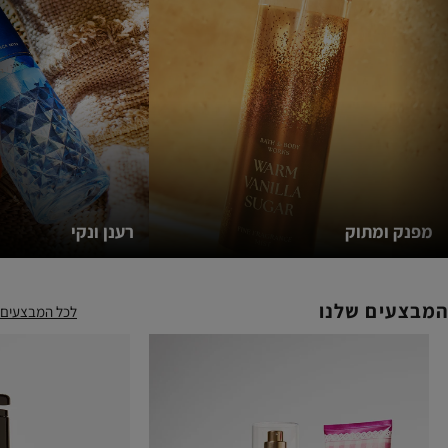
y
by
by
b
t
scent
scent
scen
)
(342)
(342)
(342
מפנק ומתוק
רענן ונקי
המבצעים שלנו
לכל המבצעים